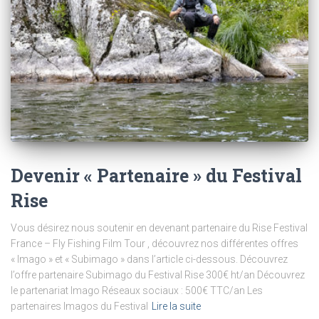
Devenir « Partenaire » du Festival
Rise
Vous désirez nous soutenir en devenant partenaire du Rise Festival
France – Fly Fishing Film Tour , découvrez nos différentes offres
« Imago » et « Subimago » dans l’article ci-dessous. Découvrez
l’offre partenaire Subimago du Festival Rise 300€ ht/an Découvrez
le partenariat Imago Réseaux sociaux : 500€ TTC/an Les
partenaires Imagos du Festival
Lire la suite