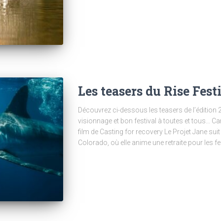
Les teasers du Rise Fest
Découvrez ci-dessous les teasers de l’édition 
visionnage et bon festival à toutes et tous… Car
film de Casting for recovery Le Projet Jane sui
Colorado, où elle anime une retraite pour les