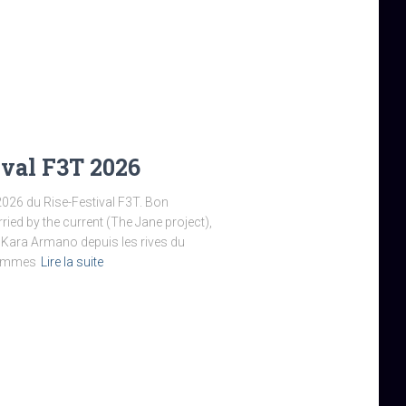
ival F3T 2026
2026 du Rise-Festival F3T. Bon
ried by the current (The Jane project),
t Kara Armano depuis les rives du
 femmes
Lire la suite