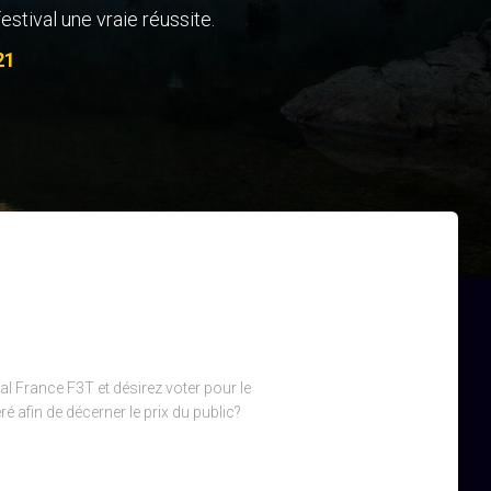
festival une vraie réussite.
21
l France F3T et désirez voter pour le
 afin de décerner le prix du public?